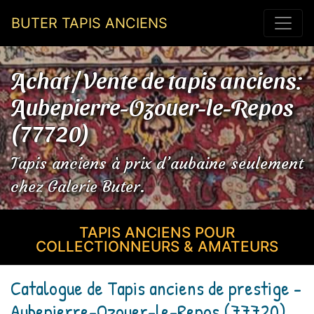
BUTER TAPIS ANCIENS
Achat / Vente de tapis anciens:
Aubepierre-Ozouer-le-Repos
(77720)
Tapis anciens à prix d’aubaine seulement
chez Galerie Buter.
TAPIS ANCIENS POUR
COLLECTIONNEURS & AMATEURS
Catalogue de Tapis anciens de prestige -
Aubepierre-Ozouer-le-Repos (77720)