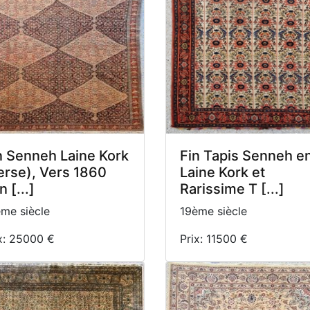
n Senneh Laine Kork
Fin Tapis Senneh e
erse), Vers 1860
Laine Kork et
n [...]
Rarissime T [...]
me siècle
19ème siècle
x: 25000 €
Prix: 11500 €