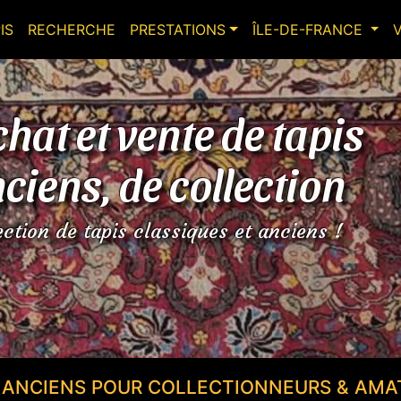
IS
RECHERCHE
PRESTATIONS
ÎLE-DE-FRANCE
hat et vente de tapis
ciens, de collection
ection de tapis classiques et anciens !
S ANCIENS POUR COLLECTIONNEURS & AMA