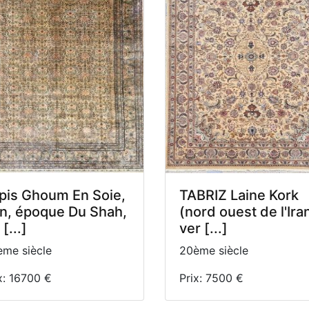
pis Ghoum En Soie,
TABRIZ Laine Kork
an, époque Du Shah,
(nord ouest de l'Iran
[...]
ver [...]
me siècle
20ème siècle
x: 16700 €
Prix: 7500 €