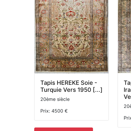
Tapis HEREKE Soie -
Ta
Turquie Vers 1950 [...]
Ir
Ve 
20ème siècle
20è
Prix: 4500 €
Pri