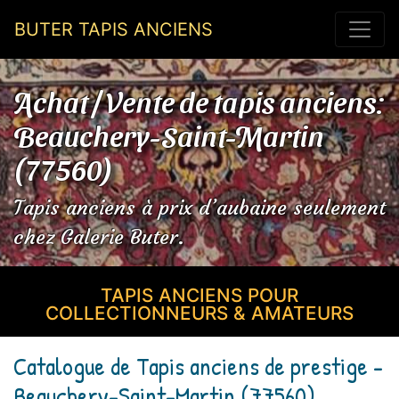
BUTER TAPIS ANCIENS
Achat / Vente de tapis anciens:
Beauchery-Saint-Martin
(77560)
Tapis anciens à prix d’aubaine seulement
chez Galerie Buter.
TAPIS ANCIENS POUR
COLLECTIONNEURS & AMATEURS
Catalogue de Tapis anciens de prestige -
Beauchery-Saint-Martin (77560)