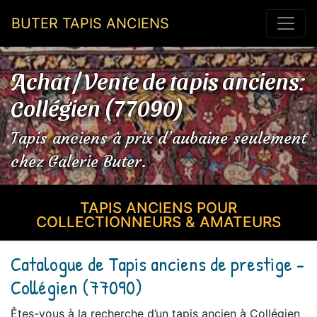
BUTER TAPIS ANCIENS
Achat / Vente de tapis anciens:
Collégien (77090)
Tapis anciens à prix d’aubaine seulement
chez Galerie Buter.
TAPIS ANCIENS POUR
COLLECTIONNEURS & AMATEURS
Catalogue de Tapis anciens de prestige -
Collégien (77090)
Êtes-vous à la recherche d’un tapis ancien à Collégien