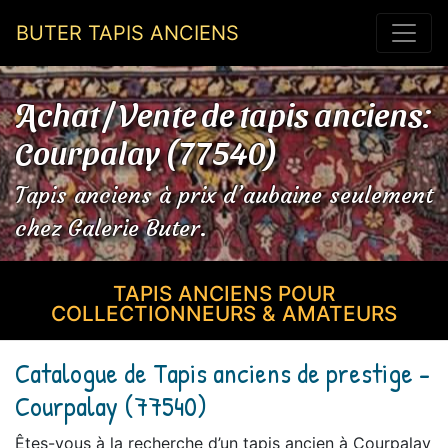
BUTER TAPIS ANCIENS
Achat / Vente de tapis anciens:
Courpalay (77540)
Tapis anciens à prix d’aubaine seulement
chez Galerie Buter.
TAPIS ANCIENS POUR
COLLECTIONNEURS & AMATEURS
Catalogue de Tapis anciens de prestige -
Courpalay (77540)
Êtes-vous à la recherche d’un tapis ancien à Courpalay