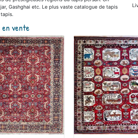
Li
jar, Gashghai etc. Le plus vaste catalogue de tapis
tapis.
s en vente