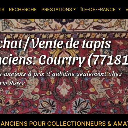
IS
RECHERCHE
PRESTATIONS
ÎLE-DE-FRANCE
hat / Vente de tapis
ciens: Courtry (7718
s anciens à prix d’aubaine seulement chez
rie Buter.
S ANCIENS POUR COLLECTIONNEURS & AMA