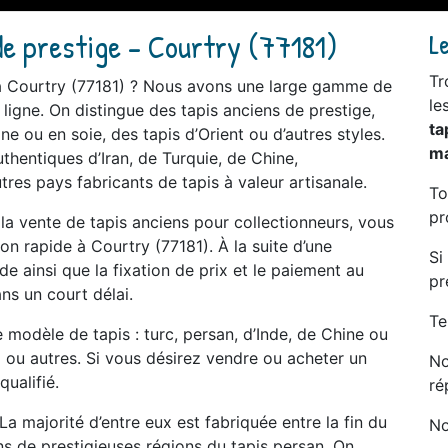
de prestige - Courtry (77181)
L
Tr
 à Courtry (77181) ? Nous avons une large gamme de
le
 ligne. On distingue des tapis anciens de prestige,
ta
ne ou en soie, des tapis d’Orient ou d’autres styles.
ma
thentiques d’Iran, de Turquie, de Chine,
tres pays fabricants de tapis à valeur artisanale.
To
pr
e la vente de tapis anciens pour collectionneurs, vous
n rapide à Courtry (77181). À la suite d’une
Si
 ainsi que la fixation de prix et le paiement au
pr
ns un court délai.
Te
modèle de tapis : turc, persan, d’Inde, de Chine ou
al ou autres. Si vous désirez vendre ou acheter un
No
qualifié.
ré
La majorité d’entre eux est fabriquée entre la fin du
No
ans de prestigieuses régions du tapis persan. On