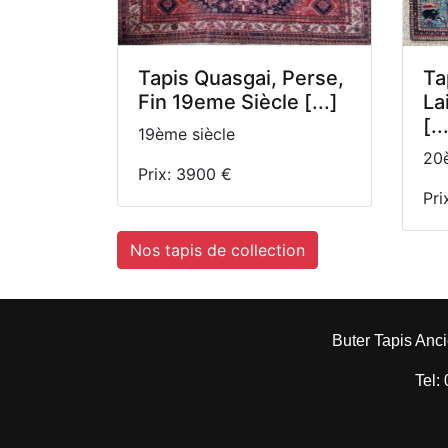
Tapis Quasgai, Perse,
Ta
Fin 19eme Siècle [...]
La
[..
19ème siècle
20è
Prix: 3900 €
Pri
Nos tapis de collection
Buter Tapis Anci
Tel: