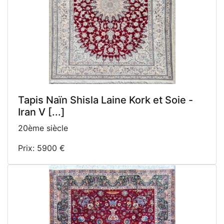
Tapis Naïn Shisla Laine Kork et Soie -
Iran V [...]
20ème siècle
Prix: 5900 €