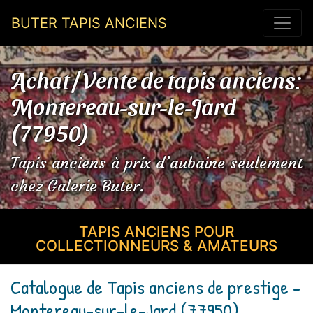
BUTER TAPIS ANCIENS
Achat / Vente de tapis anciens:
Montereau-sur-le-Jard
(77950)
Tapis anciens à prix d’aubaine seulement
chez Galerie Buter.
TAPIS ANCIENS POUR
COLLECTIONNEURS & AMATEURS
Catalogue de Tapis anciens de prestige -
Montereau-sur-le-Jard (77950)