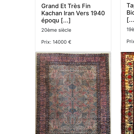
Ta
Grand Et Très Fin
Bi
Kachan Iran Vers 1940
[..
époqu [...]
19è
20ème siècle
Pri
Prix: 14000 €