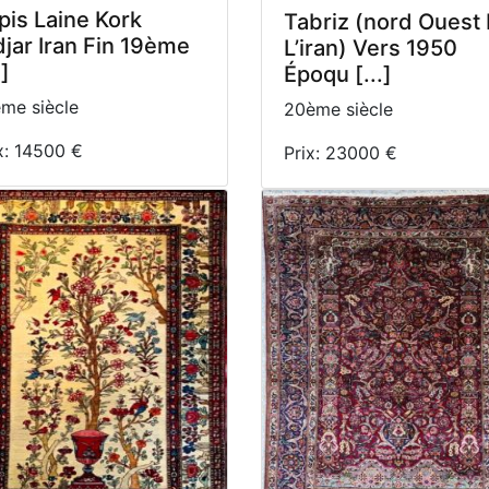
pis Laine Kork
Tabriz (nord Ouest
djar Iran Fin 19ème
L’iran) Vers 1950
.]
Époqu [...]
me siècle
20ème siècle
x: 14500 €
Prix: 23000 €