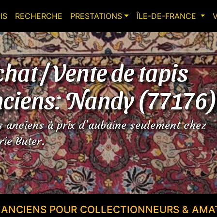
IS
RECHERCHE
PRESTATIONS
ÎLE-DE-FRANCE
hat / Vente de tapis
ciens: Nandy (77176)
s anciens à prix d’aubaine seulement chez
rie Buter.
S ANCIENS POUR COLLECTIONNEURS & AMA