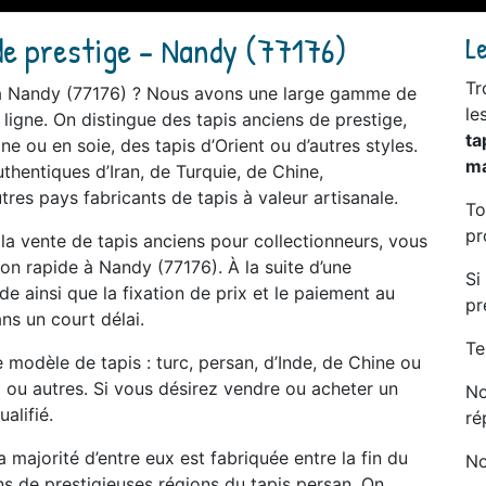
de prestige - Nandy (77176)
L
Tr
n à Nandy (77176) ? Nous avons une large gamme de
le
 ligne. On distingue des tapis anciens de prestige,
ta
ne ou en soie, des tapis d’Orient ou d’autres styles.
ma
thentiques d’Iran, de Turquie, de Chine,
tres pays fabricants de tapis à valeur artisanale.
To
pr
e la vente de tapis anciens pour collectionneurs, vous
on rapide à Nandy (77176). À la suite d’une
Si
 ainsi que la fixation de prix et le paiement au
pr
ns un court délai.
Te
modèle de tapis : turc, persan, d’Inde, de Chine ou
al ou autres. Si vous désirez vendre ou acheter un
No
alifié.
ré
a majorité d’entre eux est fabriquée entre la fin du
No
ans de prestigieuses régions du tapis persan. On