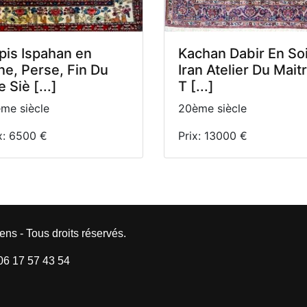
pis Ispahan en
Kachan Dabir En So
ine, Perse, Fin Du
Iran Atelier Du Mait
 Siè [...]
T [...]
me siècle
20ème siècle
x: 6500 €
Prix: 13000 €
ens - Tous droits réservés.
 06 17 57 43 54