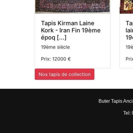
Tapis Kirman Laine
Ta
Kork - Iran Fin 19ème
la
époq [...]
19e
19ème siècle
19è
Prix: 12000 €
Pri
Nos tapis de collection
Buter Tapis Anci
Tel: