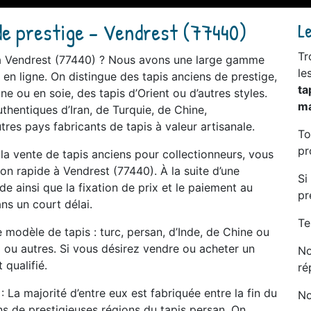
de prestige - Vendrest (77440)
L
Tr
n à Vendrest (77440) ? Nous avons une large gamme
le
 en ligne. On distingue des tapis anciens de prestige,
ta
ne ou en soie, des tapis d’Orient ou d’autres styles.
ma
thentiques d’Iran, de Turquie, de Chine,
tres pays fabricants de tapis à valeur artisanale.
To
pr
e la vente de tapis anciens pour collectionneurs, vous
n rapide à Vendrest (77440). À la suite d’une
Si
 ainsi que la fixation de prix et le paiement au
pr
ns un court délai.
Te
modèle de tapis : turc, persan, d’Inde, de Chine ou
al ou autres. Si vous désirez vendre ou acheter un
No
 qualifié.
ré
: La majorité d’entre eux est fabriquée entre la fin du
No
ans de prestigieuses régions du tapis persan. On