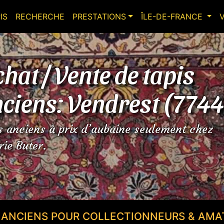
IS
RECHERCHE
PRESTATIONS
ÎLE-DE-FRANCE
hat / Vente de tapis
ciens: Vendrest (774
s anciens à prix d’aubaine seulement chez
rie Buter.
S ANCIENS POUR COLLECTIONNEURS & AMA