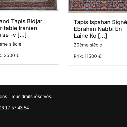
and Tapis Bidjar
Tapis Ispahan Sign
ritable Iranien
Ebrahim Nabbi En
rse -v [...]
Laine Ko [...]
me siècle
20ème siècle
x: 2500 €
Prix: 11500 €
ens - Tous droits réservés.
 06 17 57 43 54