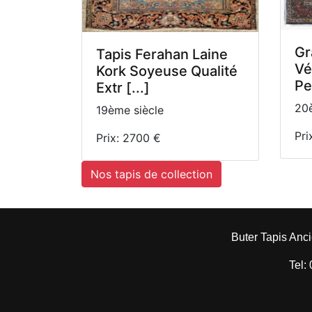
Gr
Tapis Ferahan Laine
Vé
Kork Soyeuse Qualité
Pe
Extr [...]
20è
19ème siècle
Pri
Prix: 2700 €
Nos tapis de collection
Buter Tapis Anci
Tel: