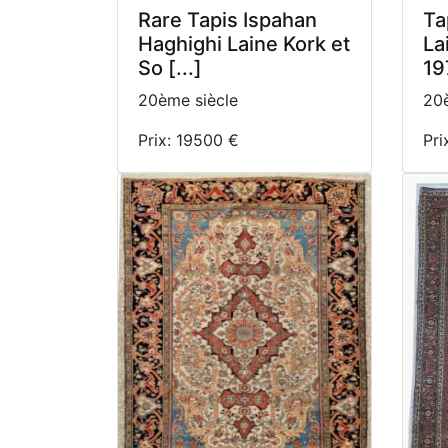
Rare Tapis Ispahan
Ta
Haghighi Laine Kork et
La
So [...]
19
20ème siècle
20è
Prix: 19500 €
Pri