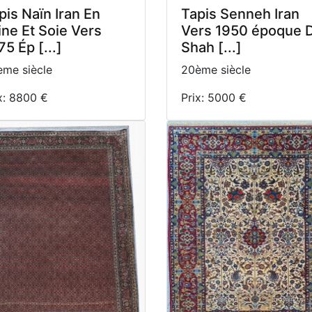
pis Naïn Iran En
Tapis Senneh Iran
ine Et Soie Vers
Vers 1950 époque 
75 Ép [...]
Shah [...]
me siècle
20ème siècle
x: 8800 €
Prix: 5000 €