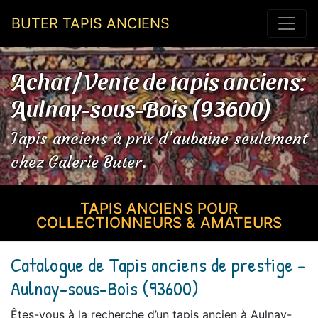
BUTER TAPIS ANCIENS
Achat / Vente de tapis anciens:
Aulnay-sous-Bois (93600)
Tapis anciens à prix d’aubaine seulement
chez Galerie Buter.
TAPIS ANCIENS POUR
COLLECTIONNEURS & AMATEURS
Catalogue de Tapis anciens de prestige -
Aulnay-sous-Bois (93600)
Êtes-vous à la recherche d’un tapis ancien à Aulnay-