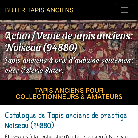
BUTER TAPIS ANCIENS
Achat / Vente de tapis anciens:
Noiseau (94880)
Tapis anciens à prix d’aubaine seulement
chez Galerie Buter.
TAPIS ANCIENS POUR
COLLECTIONNEURS & AMATEURS
Catalogue de Tapis anciens de prestige -
Noiseau (94880)
Êtes-vous à la recherche d’un tapis ancien à Noiseau