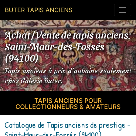
BUTER TAPIS ANCIENS
Achat / Vente de tapis anciens:
Saint-Maur-des-Fossés
(94100)
Tapis anciens à prix d’aubaine seulement
chez Galerie Buter.
TAPIS ANCIENS POUR
COLLECTIONNEURS & AMATEURS
Catalogue de Tapis anciens de prestige -
Saint-Maur-des-Fossés (94100)