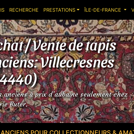
IS
RECHERCHE
PRESTATIONS
ÎLE-DE-FRANCE
hat / Vente de tapis
ciens: Villecresnes
94440)
s anciens à prix d’aubaine seulement chez
rie Buter.
S ANCIENS POUR COLLECTIONNEURS & AMA