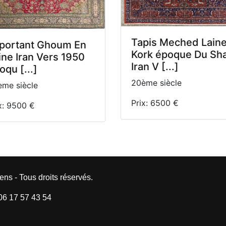
Tapis Meched Lain
portant Ghoum En
Kork époque Du Sh
ine Iran Vers 1950
Iran V [...]
oqu [...]
20ème siècle
me siècle
Prix: 6500 €
x: 9500 €
ens - Tous droits réservés.
 06 17 57 43 54