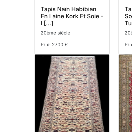
Tapis Naïn Habibian
Ta
En Laine Kork Et Soie -
So
I [...]
Tu
20ème siècle
20è
Prix: 2700 €
Pri