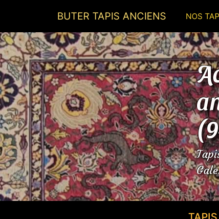
BUTER TAPIS ANCIENS
NOS TAP
Ac
an
(
Tapi
Gale
TAPI