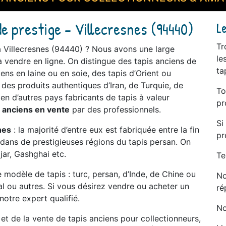
e prestige - Villecresnes (94440)
L
Tr
à Villecresnes (94440) ? Nous avons une large
le
 vendre en ligne. On distingue des tapis anciens de
ta
ens en laine ou en soie, des tapis d’Orient ou
t des produits authentiques d’Iran, de Turquie, de
To
en d’autres pays fabricants de tapis à valeur
pr
s anciens en vente
par des professionnels.
Si
nes
: la majorité d’entre eux est fabriquée entre la fin
pr
e dans de prestigieuses régions du tapis persan. On
jar, Gashghai etc.
Te
modèle de tapis : turc, persan, d’Inde, de Chine ou
No
tal ou autres. Si vous désirez vendre ou acheter un
ré
notre expert qualifié.
No
t et de la vente de tapis anciens pour collectionneurs,