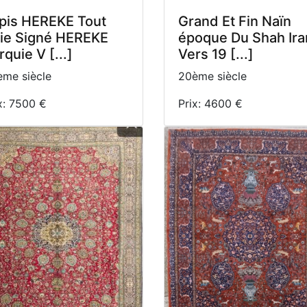
pis HEREKE Tout
Grand Et Fin Naïn
ie Signé HEREKE
époque Du Shah Ira
rquie V [...]
Vers 19 [...]
me siècle
20ème siècle
x: 7500 €
Prix: 4600 €