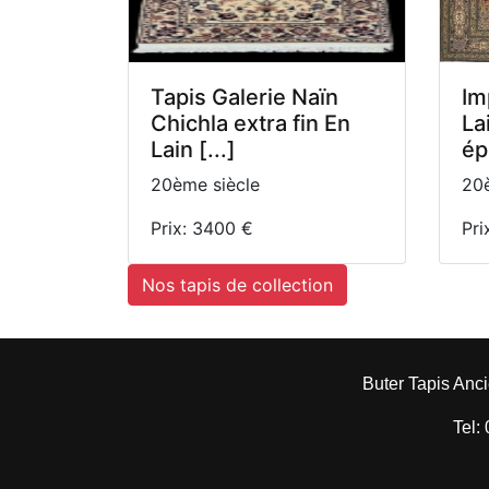
Tapis Galerie Naïn
Im
Chichla extra fin En
La
Lain [...]
ép
20ème siècle
20è
Prix: 3400 €
Pri
Nos tapis de collection
Buter Tapis Anci
Tel: