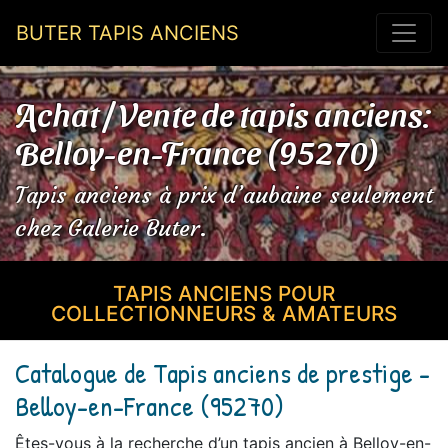
BUTER TAPIS ANCIENS
Achat / Vente de tapis anciens:
Belloy-en-France (95270)
Tapis anciens à prix d’aubaine seulement
chez Galerie Buter.
TAPIS ANCIENS POUR
COLLECTIONNEURS & AMATEURS
Catalogue de Tapis anciens de prestige -
Belloy-en-France (95270)
Êtes-vous à la recherche d’un tapis ancien à Belloy-en-