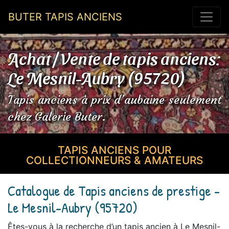
BUTER TAPIS ANCIENS
Achat / Vente de tapis anciens:
Le Mesnil-Aubry (95720)
Tapis anciens à prix d’aubaine seulement
chez Galerie Buter.
TAPIS ANCIENS POUR
COLLECTIONNEURS & AMATEURS
Catalogue de Tapis anciens de prestige -
Le Mesnil-Aubry (95720)
Êtes-vous à la recherche d’un tapis ancien à Le Mesnil-