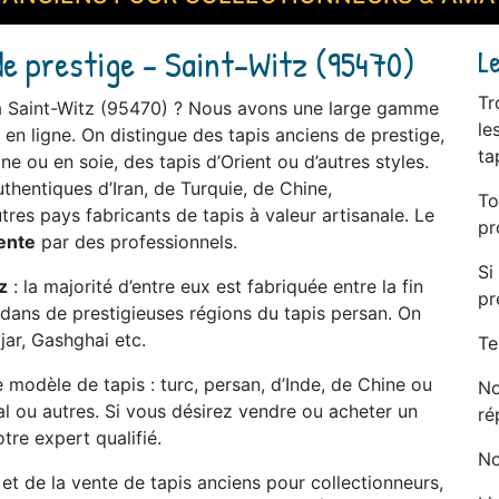
de prestige - Saint-Witz (95470)
L
Tr
 à Saint-Witz (95470) ? Nous avons une large gamme
le
 en ligne. On distingue des tapis anciens de prestige,
ta
ne ou en soie, des tapis d’Orient ou d’autres styles.
thentiques d’Iran, de Turquie, de Chine,
To
tres pays fabricants de tapis à valeur artisanale. Le
pr
ente
par des professionnels.
Si
z
: la majorité d’entre eux est fabriquée entre la fin
pr
e dans de prestigieuses régions du tapis persan. On
jar, Gashghai etc.
Te
modèle de tapis : turc, persan, d’Inde, de Chine ou
No
tal ou autres. Si vous désirez vendre ou acheter un
ré
tre expert qualifié.
No
t et de la vente de tapis anciens pour collectionneurs,