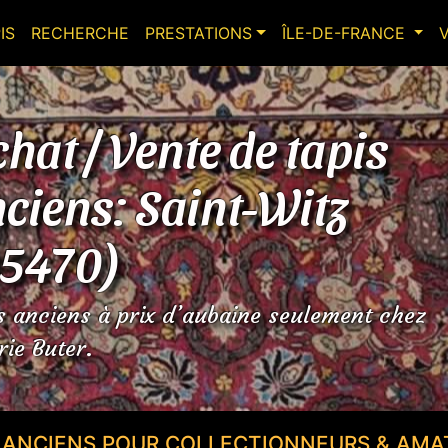
IS
RECHERCHE
PRESTATIONS
ÎLE-DE-FRANCE
hat / Vente de tapis
ciens: Saint-Witz
95470)
s anciens à prix d’aubaine seulement chez
rie Buter.
S ANCIENS POUR COLLECTIONNEURS & AMA