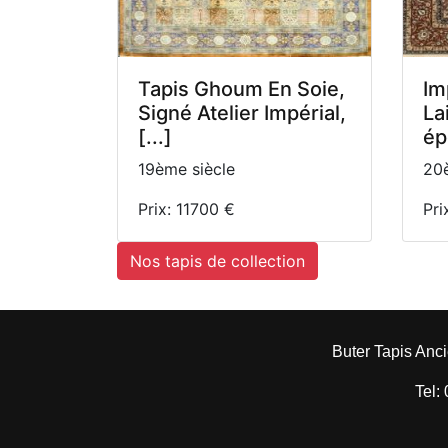
Tapis Ghoum En Soie,
Im
Signé Atelier Impérial,
La
[...]
épo
19ème siècle
20è
Prix: 11700 €
Pri
Nos tapis de collection
Buter Tapis Anci
Tel: