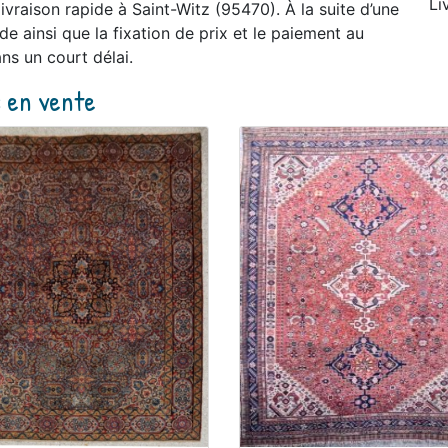
Li
raison rapide à Saint-Witz (95470). À la suite d’une
 ainsi que la fixation de prix et le paiement au
ns un court délai.
s en vente