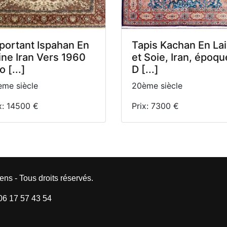
portant Ispahan En
Tapis Kachan En La
ine Iran Vers 1960
et Soie, Iran, époqu
 [...]
D [...]
me siècle
20ème siècle
x: 14500 €
Prix: 7300 €
ens - Tous droits réservés.
 06 17 57 43 54