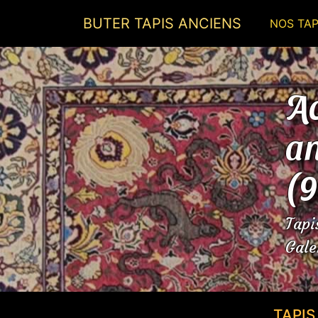
BUTER TAPIS ANCIENS
NOS TAP
Ac
an
(
Tapi
Gale
TAPI