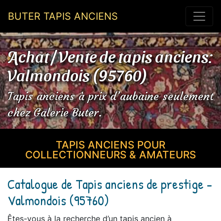
BUTER TAPIS ANCIENS
Achat / Vente de tapis anciens:
Valmondois (95760)
Tapis anciens à prix d’aubaine seulement
chez Galerie Buter.
TAPIS ANCIENS POUR
COLLECTIONNEURS & AMATEURS
Catalogue de Tapis anciens de prestige -
Valmondois (95760)
Êtes-vous à la recherche d’un tapis ancien à