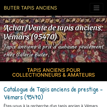
BUTER TAPIS ANCIENS
Achat / Vente de tapis anciens:
Vémars (95470)
Tapis anciens à prix d’aubaine seulement
chez Galerie Buter.
TAPIS ANCIENS POUR
COLLECTIONNEURS & AMATEURS
Catalogue de Tapis anciens de prestige -
Vémars (95470)
Êtes-vous à la recherche d’un tapis ancien à Vémars