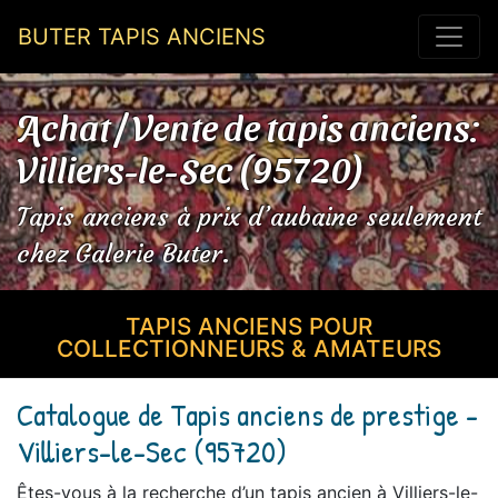
BUTER TAPIS ANCIENS
Achat / Vente de tapis anciens:
Villiers-le-Sec (95720)
Tapis anciens à prix d’aubaine seulement
chez Galerie Buter.
TAPIS ANCIENS POUR
COLLECTIONNEURS & AMATEURS
Catalogue de Tapis anciens de prestige -
Villiers-le-Sec (95720)
Êtes-vous à la recherche d’un tapis ancien à Villiers-le-