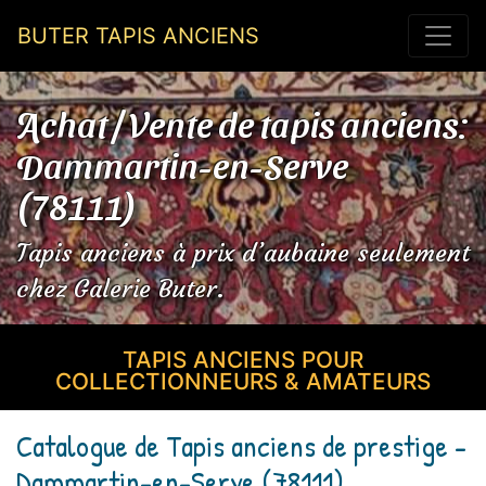
BUTER TAPIS ANCIENS
Achat / Vente de tapis anciens:
Dammartin-en-Serve
(78111)
Tapis anciens à prix d’aubaine seulement
chez Galerie Buter.
TAPIS ANCIENS POUR
COLLECTIONNEURS & AMATEURS
Catalogue de Tapis anciens de prestige -
Dammartin-en-Serve (78111)