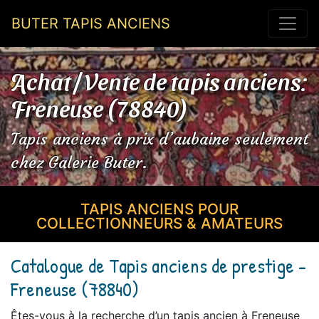
BUTER TAPIS ANCIENS
Achat / Vente de tapis anciens:
Freneuse (78840)
Tapis anciens à prix d’aubaine seulement
chez Galerie Buter.
TAPIS ANCIENS POUR
COLLECTIONNEURS & AMATEURS
Catalogue de Tapis anciens de prestige -
Freneuse (78840)
Êtes-vous à la recherche d’un tapis ancien à Freneuse