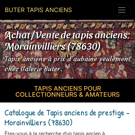
BUTER TAPIS ANCIENS
Achat / Vente de tapis anciens:
Morainvilliers (78630)
Tapis anciens à prix d’aubaine seulement
chez Galerie Buter.
TAPIS ANCIENS POUR
COLLECTIONNEURS & AMATEURS
Catalogue de Tapis anciens de prestige -
Morainvilliers (78630)
Êtes-vous à la recherche d’un tapis ancien à