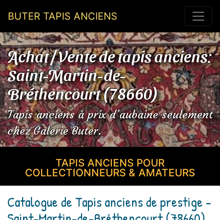
BUTER TAPIS ANCIENS
Achat / Vente de tapis anciens:
Saint-Martin-de-
Bréthencourt (78660)
Tapis anciens à prix d’aubaine seulement
chez Galerie Buter.
TAPIS ANCIENS POUR
COLLECTIONNEURS & AMATEURS
Catalogue de Tapis anciens de prestige -
Saint-Martin-de-Bréthencourt (78660)