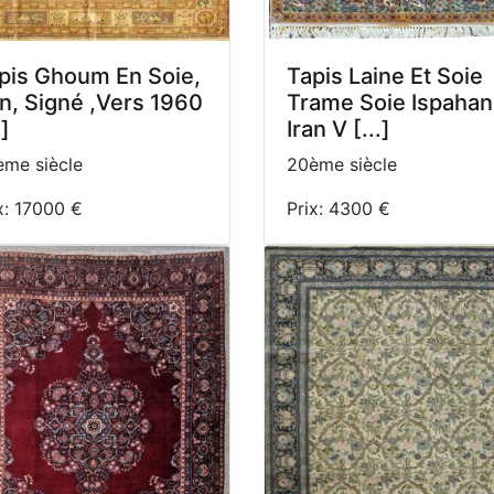
pis Ghoum En Soie,
Tapis Laine Et Soie
an, Signé ,Vers 1960
Trame Soie Ispahan
.]
Iran V [...]
me siècle
20ème siècle
x: 17000 €
Prix: 4300 €