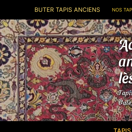
BUTER TAPIS ANCIENS
NOS TAP
Ac
an
lè
Tapi
Gale
TAPI