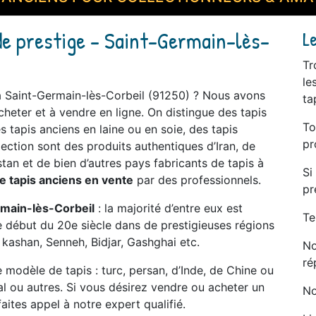
de prestige - Saint-Germain-lès-
L
Tr
le
 à Saint-Germain-lès-Corbeil (91250) ? Nous avons
ta
heter et à vendre en ligne. On distingue des tapis
To
 tapis anciens en laine ou en soie, des tapis
pr
llection sont des produits authentiques d’Iran, de
tan et de bien d’autres pays fabricants de tapis à
Si
e tapis anciens en vente
par des professionnels.
pr
ermain-lès-Corbeil
: la majorité d’entre eux est
Te
 le début du 20e siècle dans de prestigieuses régions
 kashan, Senneh, Bidjar, Gashghai etc.
No
ré
modèle de tapis : turc, persan, d’Inde, de Chine ou
tal ou autres. Si vous désirez vendre ou acheter un
No
aites appel à notre expert qualifié.