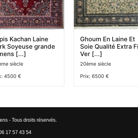
pis Kachan Laine
Ghoum En Laine Et
rk Soyeuse grande
Soie Qualité Extra F
mens [...]
Ver [...]
me siècle
20ème siècle
x: 4500 €
Prix: 6500 €
ens - Tous droits réservés.
 06 17 57 43 54