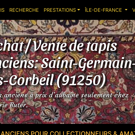
IS
RECHERCHE
PRESTATIONS
ÎLE-DE-FRANCE
hat / Vente de tapis
ciens: Saint-Germain
s-Corbeil (91250)
s anciens à prix d’aubaine seulement chez
rie Buter.
S ANCIENS POUR COLLECTIONNEURS & AMA