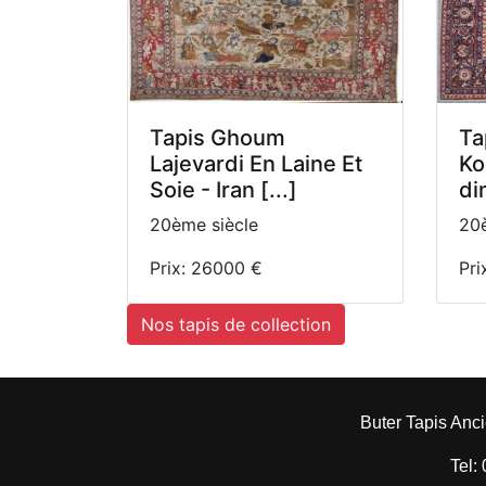
Tapis Ghoum
Ta
Lajevardi En Laine Et
Ko
Soie - Iran [...]
di
20ème siècle
20è
Prix: 26000 €
Pri
Nos tapis de collection
Buter Tapis Anci
Tel: