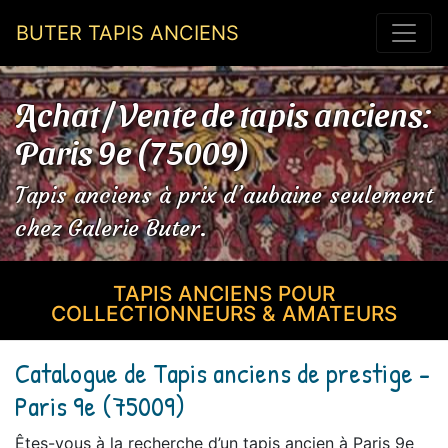
BUTER TAPIS ANCIENS
Achat / Vente de tapis anciens:
Paris 9e (75009)
Tapis anciens à prix d’aubaine seulement
chez Galerie Buter.
TAPIS ANCIENS POUR
COLLECTIONNEURS & AMATEURS
Catalogue de Tapis anciens de prestige -
Paris 9e (75009)
Êtes-vous à la recherche d’un tapis ancien à Paris 9e