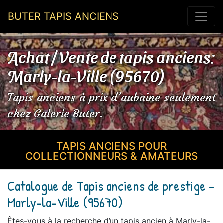
BUTER TAPIS ANCIENS
Achat / Vente de tapis anciens:
Marly-la-Ville (95670)
Tapis anciens à prix d’aubaine seulement
chez Galerie Buter.
TAPIS ANCIENS POUR
COLLECTIONNEURS & AMATEURS
Catalogue de Tapis anciens de prestige -
Marly-la-Ville (95670)
Êtes-vous à la recherche d’un tapis ancien à Marly-la-