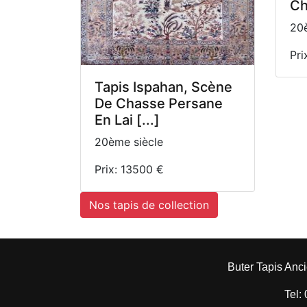
Ch
20è
Pri
Tapis Ispahan, Scène
De Chasse Persane
En Lai [...]
20ème siècle
Prix: 13500 €
Nos tapis de collection
Buter Tapis Anci
Tel: