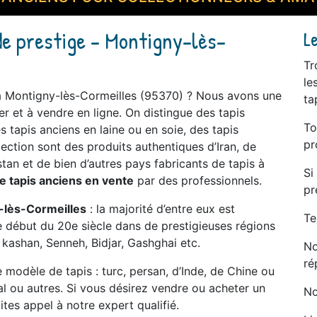
de prestige - Montigny-lès-
L
Tr
le
 à Montigny-lès-Cormeilles (95370) ? Nous avons une
ta
r et à vendre en ligne. On distingue des tapis
To
 tapis anciens en laine ou en soie, des tapis
pr
llection sont des produits authentiques d’Iran, de
tan et de bien d’autres pays fabricants de tapis à
Si
e tapis anciens en vente
par des professionnels.
pr
y-lès-Cormeilles
: la majorité d’entre eux est
Te
 le début du 20e siècle dans de prestigieuses régions
 kashan, Senneh, Bidjar, Gashghai etc.
No
ré
modèle de tapis : turc, persan, d’Inde, de Chine ou
tal ou autres. Si vous désirez vendre ou acheter un
No
tes appel à notre expert qualifié.