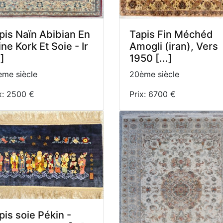
pis Naïn Abibian En
Tapis Fin Méchéd
ine Kork Et Soie - Ir
Amogli (iran), Vers
.]
1950 [...]
me siècle
20ème siècle
x: 2500 €
Prix: 6700 €
pis soie Pékin -