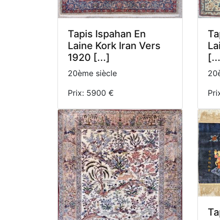
Tapis Ispahan En
Ta
Laine Kork Iran Vers
La
1920 [...]
[..
20ème siècle
20è
Prix: 5900 €
Pri
Ta