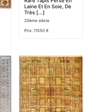
Rare Tapis Perse En
Laine Et En Soie, De
Très [...]
20ème siècle
Prix: 11550 €