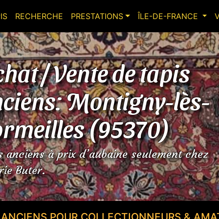
IS
RECHERCHE
PRESTATIONS
ÎLE-DE-FRANCE
hat / Vente de tapis
ciens: Montigny-lès-
rmeilles (95370)
s anciens à prix d’aubaine seulement chez
rie Buter.
S ANCIENS POUR COLLECTIONNEURS & AMA