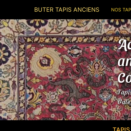
BUTER TAPIS ANCIENS
NOS TAP
Ac
an
Co
Tapi
Gale
TAPI